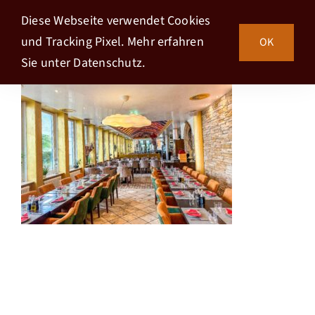
Zum
Diese Webseite verwendet Cookies
Inhalt
und Tracking Pixel. Mehr erfahren
OK
springen
Sie unter
Datenschutz.