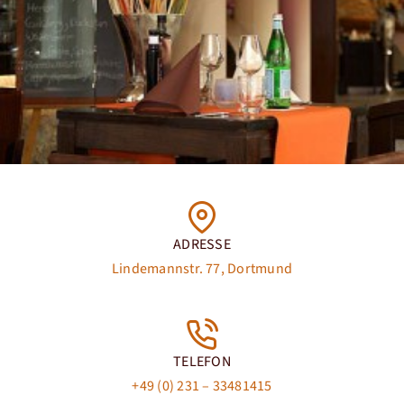
ADRESSE
Lindemannstr. 77, Dortmund
TELEFON
+49 (0) 231 – 33481415