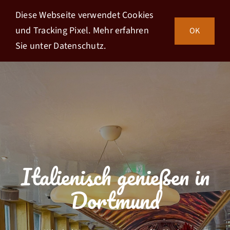
Zum
Diese Webseite verwendet Cookies
Inhalt
und Tracking Pixel. Mehr erfahren
OK
springen
Sie unter
Datenschutz.
Italienisch genießen in
Dortmund